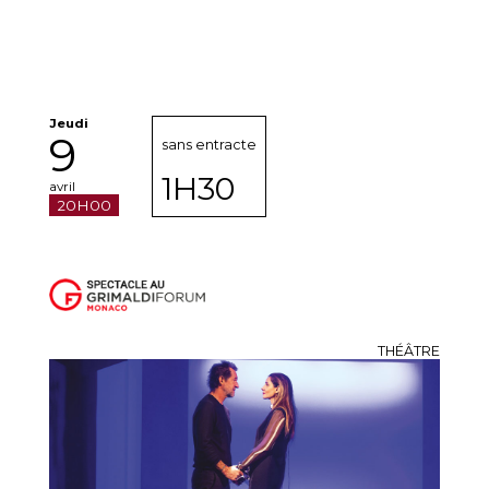
Jeudi
9
sans entracte
1H30
avril
20H00
THÉÂTRE