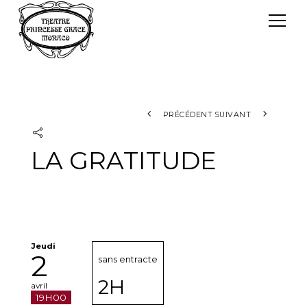
Panneau de gestion des cookies
Le TPG
Théâtre Princesse Grace
L'équipe
PRÉCÉDENT
SUIVANT
LA GRATITUDE
Jeudi
2
sans entracte
2H
avril
19H00