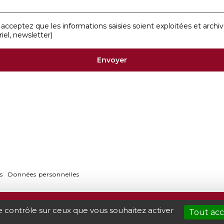
acceptez que les informations saisies soient exploitées et arch
iel, newsletter)
s
Données personnelles
AMME
BILLETTERIE
INFOS P
le contrôle sur ceux que vous souhaitez activer
Tout ac