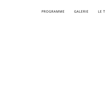
PROGRAMME
GALERIE
LE 
Théâtre Princesse Gr
L'équipe