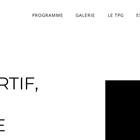
PROGRAMME
GALERIE
LE TPG
E
Théâtre Princesse Gr
L'équipe
TIF,
E