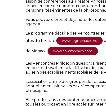
saison de conférences au Théâtre Princesse
année encore de nombreux penseurs frança
personnalités éminentes de la philosophie,
Vous pouvez d’ores et déjà noter les dates
agenda.
Le programme détaillé des Rencontres sera 
sites du théâtre
e
www.tpgmonaco.mc
de Monaco
.
www.philomonaco.com
Les Rencontres Philosophiques organisent
enfants et travaillent à la diffusion des pr
au sein des établissements scolaires de la 
L’association anime des groupes de réflexi
annuellement plusieurs prix récompensant
philosophie.
Elle produit aussi des contenus audiovisue
tous les publics et en libre accès sur intern