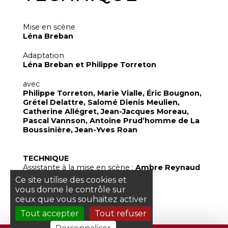
Mise en scène
Léna Breban
Adaptation
Léna Breban et Philippe Torreton
avec
Philippe Torreton, Marie Vialle, Éric Bougnon,
Grétel Delattre, Salomé Dienis Meulien,
Catherine Allégret, Jean-Jacques Moreau,
Pascal Vannson, Antoine Prud’homme de La
Boussinière, Jean-Yves Roan
TECHNIQUE
Assistante à la mise en scène :
Ambre Reynaud
Scénographie :
Emmanuelle Roy
Ce site utilise des cookies et
Costumes :
Alice Touvet
vous donne le contrôle sur
Lumières :
Denis Koransky
ceux que vous souhaitez activer
Tout accepter
Tout refuser
PRODUCTION
La Scala Paris