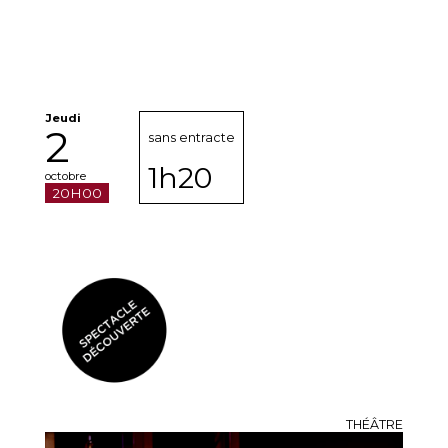
Jeudi
2
sans entracte
1h20
octobre
20H00
THÉÂTRE