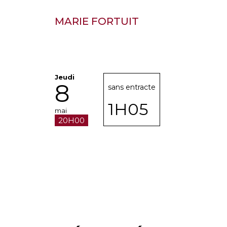
MARIE FORTUIT
Jeudi
8
sans entracte
1H05
mai
20H00