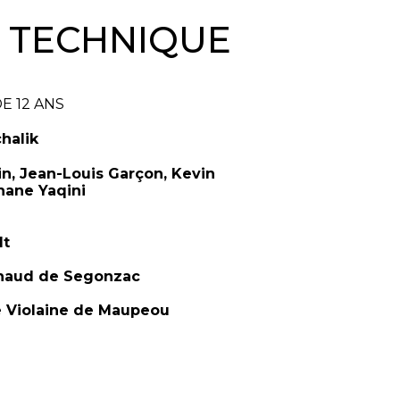
& TECHNIQUE
E 12 ANS
halik
in, Jean-Louis Garçon, Kevin
ane Yaqini
lt
naud de Segonzac
 Violaine de Maupeou