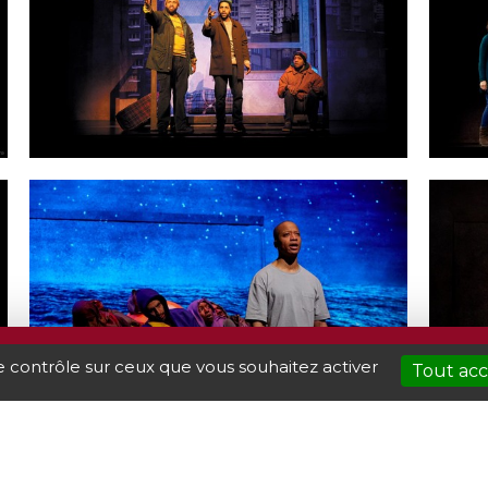
AMME
BILLETTERIE
INFOS P
le contrôle sur ceux que vous souhaitez activer
Tout ac