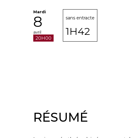
Mardi
8
sans entracte
1H42
avril
20H00
RÉSUMÉ