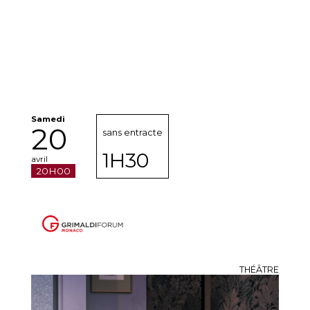
Samedi
20
sans entracte
1H30
avril
20H00
THÉÂTRE