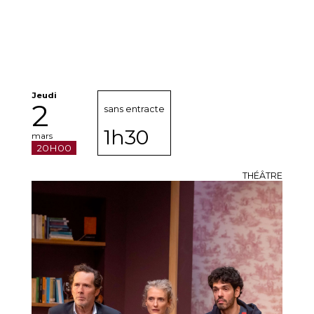
Jeudi
2
sans entracte
1h30
mars
20H00
THÉÂTRE