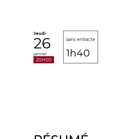
Jeudi
26
sans entracte
1h40
janvier
20H00