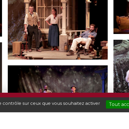
AMME
BILLETTERIE
INFOS P
le contrôle sur ceux que vous souhaitez activer
Tout ac