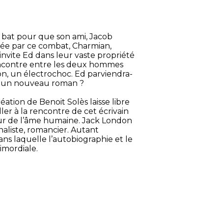
 se bat pour que son ami, Jacob
pée par ce combat, Charmian,
invite Ed dans leur vaste propriété
rencontre entre les deux hommes
on, un électrochoc. Ed parviendra-
t-il un nouveau roman ?
ation de Benoit Solès laisse libre
er à la rencontre de cet écrivain
eur de l’âme humaine. Jack London
rnaliste, romancier. Autant
ans laquelle l’autobiographie et le
imordiale.