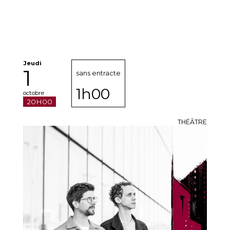
Jeudi
1
sans entracte
1h00
octobre
20H00
THÉÂTRE