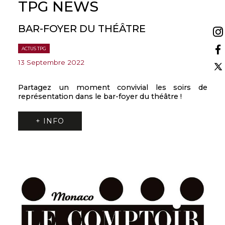
TPG NEWS
BAR-FOYER DU THÉÂTRE
BA
ACTUS TPG
ACTUS
13 Septembre 2022
13 S
s de
Partagez un moment convivial les soirs de
Par
représentation dans le bar-foyer du théâtre !
repr
+ INFO